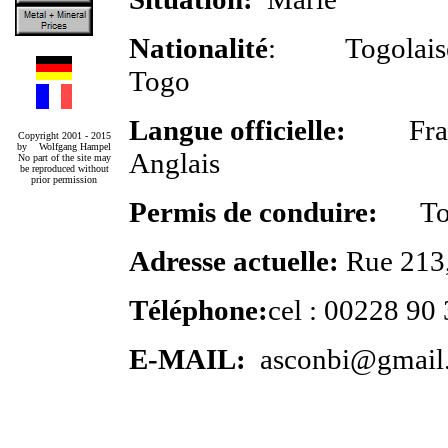
Nationalité
: Togo
Togo
Langue officielle:
Fra
Copyright 2001 - 2015
by Wolfgang Hampel
Anglais
No part of the site may
be reproduced without
prior permission
Permis de conduire:
To
Adresse actuelle:
Rue 213
Téléphone:
cel : 00228 90
E-MAIL:
asconbi@gmail