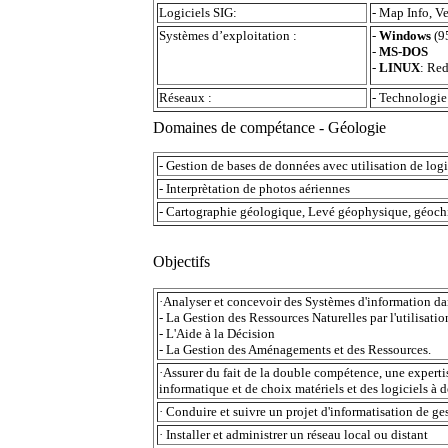
Logiciels SIG:
- Map Info, Ve
Systèmes d’exploitation :
-
Windows
(95
-
MS-DOS
-
LINUX
: Re
Réseaux :
- Technologie 
Domaines de compétance - Géologie
- Gestion de bases de données avec utilisation de log
- Interprètation de photos aériennes
- Cartographie géologique, Levé géophysique, géoch
Objectifs
·Analyser et concevoir des Systèmes d'information da
- La Gestion des Ressources Naturelles par l'utilisat
- L'Aide à la Décision
- La Gestion des Aménagements et des Ressources.
·Assurer du fait de la double compétence, une experti
informatique et de choix matériels et des logiciels à 
· Conduire et suivre un projet d'informatisation de ge
· Installer et administrer un réseau local ou distant