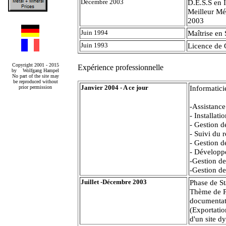
Décembre 2003
D.E.S.S en 
Meilleur Mé
2003
Juin 1994
Maîtrise en
Juin 1993
Licence de 
Copyright 2001 - 2015
Expérience professionnelle
by Wolfgang Hampel
No part of the site may
be reproduced without
Janvier 2004 - A ce jour
Informatici
prior permission
-Assistance
- Installati
- Gestion d
- Suivi du 
- Gestion d
- Développ
-Gestion d
-Gestion de
Juillet -Décembre 2003
Phase de S
Thème de Pr
documentat
(Exportati
d'un site 