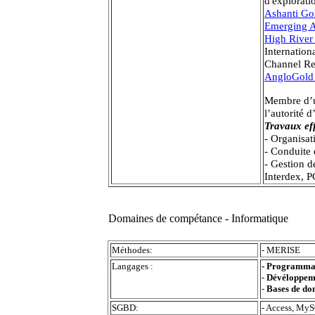
d'explorati
Ashanti Go
Emerging A
High River
Internatio
Channel Re
AngloGold
Membre d’u
l’autorité 
Travaux ef
- Organisat
- Conduite
- Gestion d
Interdex, 
Domaines de compétance - Informatique
Méthodes:
- MERISE
Langages :
- Programma
-
Dévéloppem
-
Bases de do
SGBD:
- Access, MyS