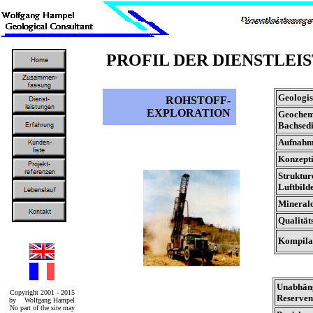
PROFIL DER DIENSTLEI
Geologis
ROHSTOFF-
EXPLORATION
Geochem
Bachsedi
Aufnahm
Konzept
Struktur
Luftbild
Mineralo
Qualität
Kompilat
Unabhäng
Copyright 2001 - 2015
Reserven
by Wolfgang Hampel
No part of the site may