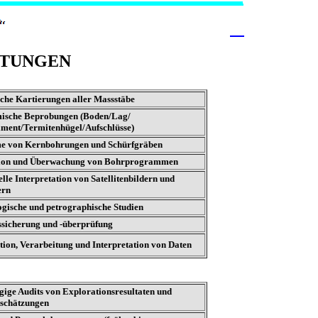
STUNGEN
che Kartierungen aller Massstäbe
ische Beprobungen (Boden/Lag/
ment/Termitenhügel/Aufschlüsse)
e von Kernbohrungen und Schürfgräben
ion und Überwachung von Bohrprogrammen
elle Interpretation von Satellitenbildern und
ern
gische und petrographische Studien
ssicherung und -überprüfung
ion, Verarbeitung und Interpretation von Daten
ige Audits von Explorationsresultaten und
schätzungen