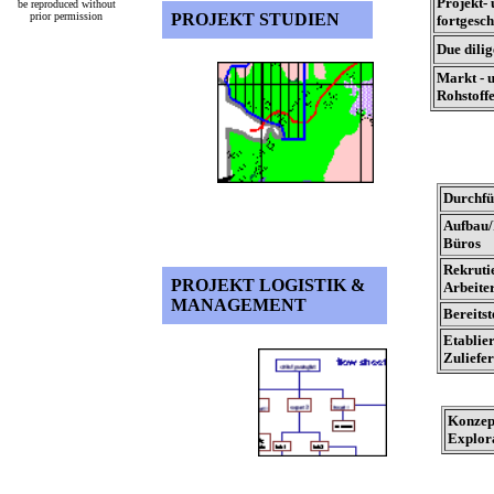
Projekt-
be reproduced without
prior permission
PROJEKT STUDIEN
fortgesch
Due dili
Markt - 
Rohstoff
Durchfü
Aufbau/
Büros
Rekruti
PROJEKT LOGISTIK &
Arbeite
MANAGEMENT
Bereits
Etablie
Zuliefe
Konzep
Explor