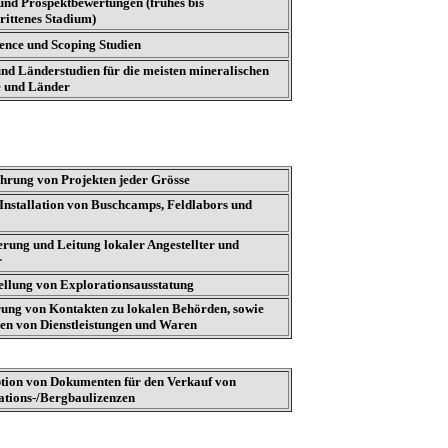
 und Prospektbewertungen (frühes bis
rittenes Stadium)
gence und Scoping Studien
und Länderstudien für die meisten mineralischen
e und Länder
hrung von Projekten jeder Grösse
Installation von Buschcamps, Feldlabors und
erung und Leitung lokaler Angestellter und
r
tellung von Explorationsausstatung
rung von Kontakten zu lokalen Behörden, sowie
ren von Dienstleistungen und Waren
tion von Dokumenten für den Verkauf von
ations-/Bergbaulizenzen