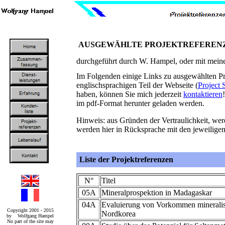
AUSGEWÄHLTE PROJEKTREFERENZEN
durchgeführt durch W. Hampel, oder mit meine
Im Folgenden einige Links zu ausgewählten Pr
englischsprachigen Teil der Webseite (
Project
haben, können Sie mich jederzeit
kontaktieren
im pdf-Format herunter geladen werden.
Hinweis: aus Gründen der Vertraulichkeit, wer
werden hier in Rücksprache mit den jeweiligen
Liste der Projektreferenzen
N°
Titel
05A
Mineralprospektion in Madagaskar
04A
Evaluierung von Vorkommen mineralis
Copyright 2001 - 2015
Nordkorea
by Wolfgang Hampel
No part of the site may