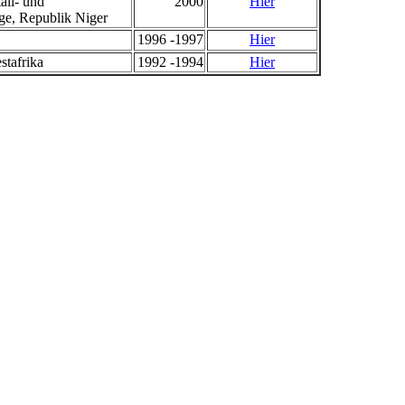
all- und
2000
Hier
ge, Republik Niger
1996 -1997
Hier
stafrika
1992 -1994
Hier