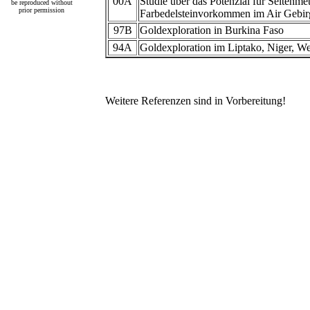
00A
Studie über das Potenzial für Seltenmet
be reproduced without
prior permission
Farbedelsteinvorkommen im Air Gebir
97B
Goldexploration in Burkina Faso
94A
Goldexploration im Liptako, Niger, We
Weitere Referenzen sind in Vorbereitung!